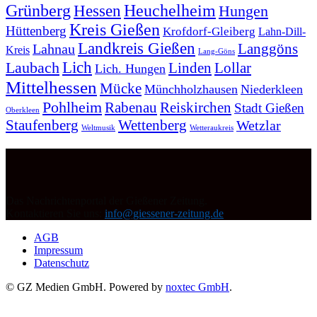
Grünberg
Heuchelheim
Hessen
Hungen
Kreis Gießen
Hüttenberg
Krofdorf-Gleiberg
Lahn-Dill-
Landkreis Gießen
Langgöns
Lahnau
Kreis
Lang-Göns
Lich
Laubach
Linden
Lollar
Lich. Hungen
Mittelhessen
Mücke
Münchholzhausen
Niederkleen
Pohlheim
Rabenau
Reiskirchen
Stadt Gießen
Oberkleen
Staufenberg
Wettenberg
Wetzlar
Weltmusik
Wetteraukreis
Das Nachrichtenportal der Gießener Zeitung.
Kontaktieren Sie uns:
info@giessener-zeitung.de
AGB
Impressum
Datenschutz
© GZ Medien GmbH. Powered by
noxtec GmbH
.