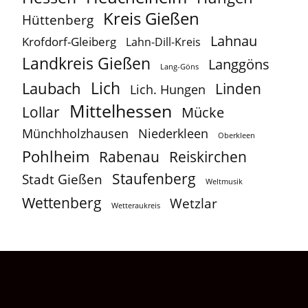
Kreis Gießen
Hüttenberg
Lahnau
Krofdorf-Gleiberg
Lahn-Dill-Kreis
Landkreis Gießen
Langgöns
Lang-Göns
Lich
Laubach
Linden
Lich. Hungen
Mittelhessen
Lollar
Mücke
Münchholzhausen
Niederkleen
Oberkleen
Pohlheim
Reiskirchen
Rabenau
Staufenberg
Stadt Gießen
Weltmusik
Wettenberg
Wetzlar
Wetteraukreis