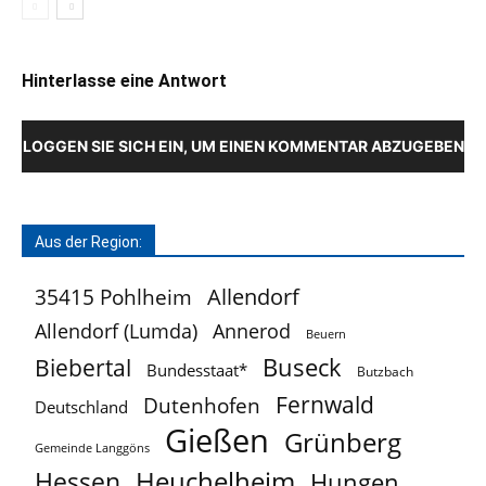
Hinterlasse eine Antwort
LOGGEN SIE SICH EIN, UM EINEN KOMMENTAR ABZUGEBEN
Aus der Region:
Allendorf
35415 Pohlheim
Allendorf (Lumda)
Annerod
Beuern
Buseck
Biebertal
Bundesstaat*
Butzbach
Fernwald
Dutenhofen
Deutschland
Gießen
Grünberg
Gemeinde Langgöns
Heuchelheim
Hessen
Hungen