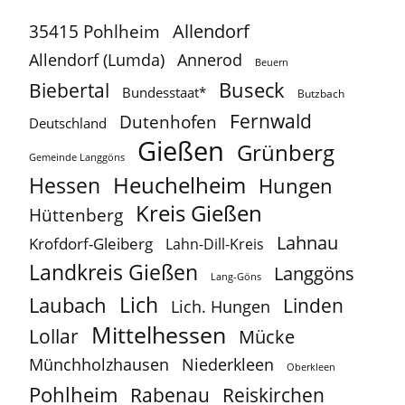
Allendorf
35415 Pohlheim
Allendorf (Lumda)
Annerod
Beuern
Buseck
Biebertal
Bundesstaat*
Butzbach
Fernwald
Dutenhofen
Deutschland
Gießen
Grünberg
Gemeinde Langgöns
Heuchelheim
Hessen
Hungen
Kreis Gießen
Hüttenberg
Lahnau
Krofdorf-Gleiberg
Lahn-Dill-Kreis
Landkreis Gießen
Langgöns
Lang-Göns
Lich
Laubach
Linden
Lich. Hungen
Mittelhessen
Lollar
Mücke
Münchholzhausen
Niederkleen
Oberkleen
Pohlheim
Reiskirchen
Rabenau