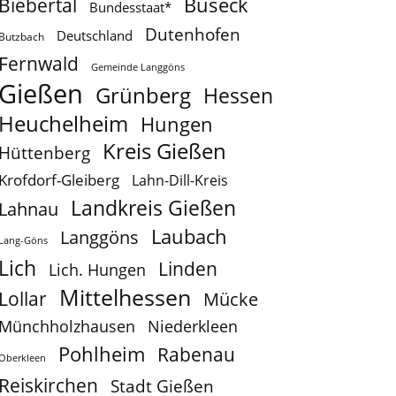
Buseck
Biebertal
Bundesstaat*
Dutenhofen
Deutschland
Butzbach
Fernwald
Gemeinde Langgöns
Gießen
Grünberg
Hessen
Heuchelheim
Hungen
Kreis Gießen
Hüttenberg
Krofdorf-Gleiberg
Lahn-Dill-Kreis
Landkreis Gießen
Lahnau
Laubach
Langgöns
Lang-Göns
Lich
Linden
Lich. Hungen
Mittelhessen
Lollar
Mücke
Münchholzhausen
Niederkleen
Pohlheim
Rabenau
Oberkleen
Reiskirchen
Stadt Gießen