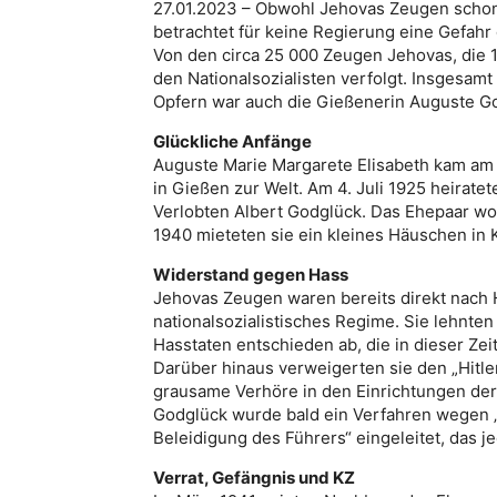
27.01.2023 – Obwohl Jehovas Zeugen schon 
betrachtet für keine Regierung eine Gefahr d
Von den circa 25 000 Zeugen Jehovas, die 1
den Nationalsozialisten verfolgt. Insgesam
Opfern war auch die Gießenerin Auguste G
Glückliche Anfänge
Auguste Marie Margarete Elisabeth kam am 
in Gießen zur Welt. Am 4. Juli 1925 heirate
Verlobten Albert Godglück. Das Ehepaar wo
1940 mieteten sie ein kleines Häuschen in
Widerstand gegen Hass
Jehovas Zeugen waren bereits direkt nach H
nationalsozialistisches Regime. Sie lehnt
Hasstaten entschieden ab, die in dieser Z
Darüber hinaus verweigerten sie den „Hitl
grausame Verhöre in den Einrichtungen der 
Godglück wurde bald ein Verfahren wegen
Beleidigung des Führers“ eingeleitet, das j
Verrat, Gefängnis und KZ