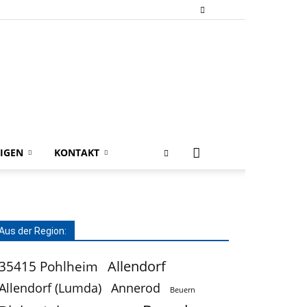
IGEN
KONTAKT
Aus der Region:
Allendorf
35415 Pohlheim
Allendorf (Lumda)
Annerod
Beuern