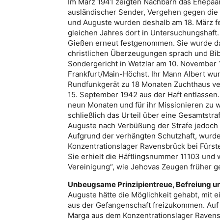
Im März 1941 zeigten Nachbarn das Ehepaa
ausländischer Sender, Vergehen gegen die
und Auguste wurden deshalb am 18. März f
gleichen Jahres dort in Untersuchungshaf
Gießen erneut festgenommen. Sie wurde dab
christlichen Überzeugungen sprach und Bib
Sondergericht in Wetzlar am 10. November 
Frankfurt/Main-Höchst. Ihr Mann Albert wur
Rundfunkgerät zu 18 Monaten Zuchthaus ver
15. September 1942 aus der Haft entlassen
neun Monaten und für ihr Missionieren zu we
schließlich das Urteil über eine Gesamtstr
Auguste nach Verbüßung der Strafe jedoch 
Aufgrund der verhängten Schutzhaft, wurde
Konzentrationslager Ravensbrück bei Fürste
Sie erhielt die Häftlingsnummer 11103 und w
Vereinigung“, wie Jehovas Zeugen früher 
Unbeugsame Prinzipientreue, Befreiung un
Auguste hätte die Möglichkeit gehabt, mit 
aus der Gefangenschaft freizukommen. Auf d
Marga aus dem Konzentrationslager Ravensb