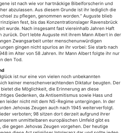
ne ist nach wie vor hartnäckige Bibelforscherin und
cher abzulassen. Aus diesem Grunde ist ihr lediglich die
wechsel zu pflegen, genommen worden.“ Auguste blieb
rinzipien fest, bis das Konzentrationslager Ravensbrück
eit wurde. Nach insgesamt fast viereinhalb Jahren Haft
n zurück. Dort lebte Auguste mit ihrem Mann Albert in der
relangen Zwangsarbeit unter menschenunwürdigen
ngen gingen nicht spurlos an ihr vorbei: Sie starb nach
948 im Alter von 58 Jahren. Ihr Mann Albert folgte ihr nur
in den Tod.
nd
glück ist nur eine von vielen noch unbekannten
sich keiner menschenverachtenden Diktatur beugten. Der
bietet die Möglichkeit, die Erinnerung an diese
ichtiges Gedenken, da Antisemitismus sowie Hass und
en leider nicht mit dem NS-Regime untergingen. In der
rden Jehovas Zeugen auch nach 1945 weiterverfolgt.
ieder verboten; 98 sitzen dort derzeit aufgrund ihrer
 unserem unmittelbaren europäischen Umfeld gibt es
n, die gegen Jehovas Zeugen vorgehen. Der heutige
gen diese Art religiöser Intoleranz dar und sollte jeden