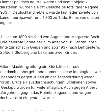
immer politisch neutral waren und damit objektiv
arstellen, wurden sie oft Zielscheibe totalitärer Regime.
933 in Deutschland lebten, wurde fast jeder Zweite von
t kamen europaweit rund 1 800 zu Tode. Eines von diesen
odglück.
11. Januar 1890 als Kind von August und Margarete Bock
te die gelernte Schneiderin im Alter von 35 Jahren ihren
hnte zunächst in Gießen und zog 1937 nach Leihgestern.
 Krofdorf Gleiberg und bekamen zwei Kinder.
itlers Machtergreifung ein Störfaktor für sein
en die damit einhergehende unmenschliche Ideologie sowie
eit besonders gegen Juden an der Tagesordnung waren.
ergruß“. Brutale Hausdurchsuchungen, Schikanen sowie
Gestapo wurden für viele alltäglich. Auch gegen Albert
 „Vergehens gegen das Heimtückegesetz und wegen
edoch vorerst eingestellt wurde.