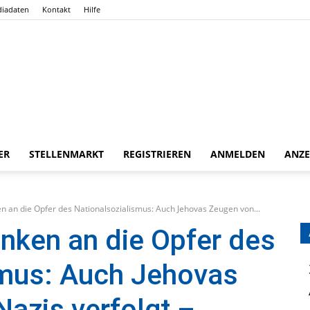
iadaten
Kontakt
Hilfe
ER
STELLENMARKT
REGISTRIEREN
ANMELDEN
ANZE
Gießener
n an die Opfer des Nationalsozialismus: Auch Jehovas Zeugen von...
nken an die Opfer des
smus: Auch Jehovas
Zeitung
azis verfolgt –