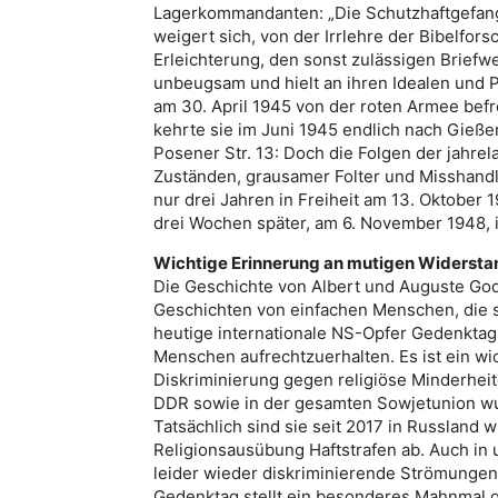
Lagerkommandanten: „Die Schutzhaftgefange
weigert sich, von der Irrlehre der Bibelfors
Erleichterung, den sonst zulässigen Brief
unbeugsam und hielt an ihren Idealen und P
am 30. April 1945 von der roten Armee befr
kehrte sie im Juni 1945 endlich nach Gieße
Posener Str. 13: Doch die Folgen der jah
Zuständen, grausamer Folter und Misshandlu
nur drei Jahren in Freiheit am 13. Oktober 1
drei Wochen später, am 6. November 1948, 
Wichtige Erinnerung an mutigen Widersta
Die Geschichte von Albert und Auguste God
Geschichten von einfachen Menschen, die 
heutige internationale NS-Opfer Gedenktag 
Menschen aufrechtzuerhalten. Es ist ein w
Diskriminierung gegen religiöse Minderheit
DDR sowie in der gesamten Sowjetunion wu
Tatsächlich sind sie seit 2017 in Russland w
Religionsausübung Haftstrafen ab. Auch in
leider wieder diskriminierende Strömunge
Gedenktag stellt ein besonderes Mahnmal ge