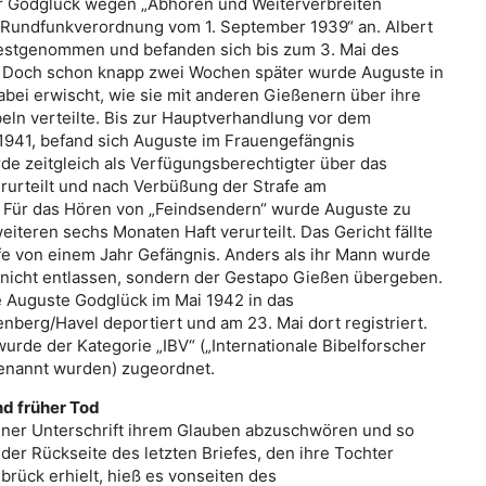
r Godglück wegen „Abhören und Weiterverbreiten
 Rundfunkverordnung vom 1. September 1939“ an. Albert
estgenommen und befanden sich bis zum 3. Mai des
t. Doch schon knapp zwei Wochen später wurde Auguste in
ei erwischt, wie sie mit anderen Gießenern über ihre
eln verteilte. Bis zur Hauptverhandlung vor dem
1941, befand sich Auguste im Frauengefängnis
de zeitgleich als Verfügungsberechtigter über das
urteilt und nach Verbüßung der Strafe am
. Für das Hören von „Feindsendern“ wurde Auguste zu
iteren sechs Monaten Haft verurteilt. Das Gericht fällte
afe von einem Jahr Gefängnis. Anders als ihr Mann wurde
nicht entlassen, sondern der Gestapo Gießen übergeben.
 Auguste Godglück im Mai 1942 in das
nberg/Havel deportiert und am 23. Mai dort registriert.
urde der Kategorie „IBV“ („Internationale Bibelforscher
genannt wurden) zugeordnet.
d früher Tod
einer Unterschrift ihrem Glauben abzuschwören und so
er Rückseite des letzten Briefes, den ihre Tochter
rück erhielt, hieß es vonseiten des