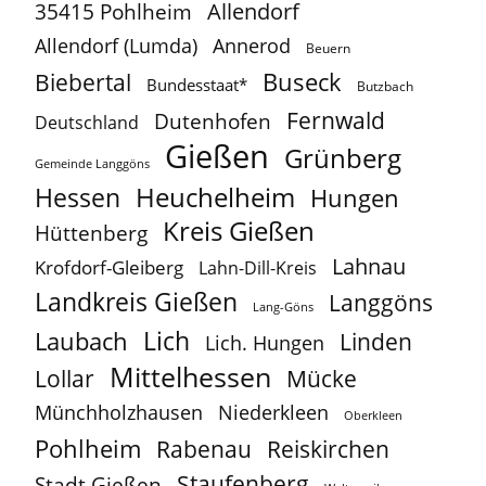
Allendorf
35415 Pohlheim
Allendorf (Lumda)
Annerod
Beuern
Buseck
Biebertal
Bundesstaat*
Butzbach
Fernwald
Dutenhofen
Deutschland
Gießen
Grünberg
Gemeinde Langgöns
Heuchelheim
Hessen
Hungen
Kreis Gießen
Hüttenberg
Lahnau
Krofdorf-Gleiberg
Lahn-Dill-Kreis
Landkreis Gießen
Langgöns
Lang-Göns
Lich
Laubach
Linden
Lich. Hungen
Mittelhessen
Lollar
Mücke
Münchholzhausen
Niederkleen
Oberkleen
Pohlheim
Reiskirchen
Rabenau
Staufenberg
Stadt Gießen