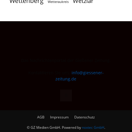
Wettenberg
Wetzlar
Wetteraukreis
Das Nachrichtenportal der Gießener Zeitung.
Kontaktieren Sie uns:
info@giessener-
zeitung.de
AGB
Impressum
Datenschutz
© GZ Medien GmbH. Powered by
noxtec GmbH
.