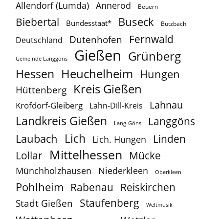
Allendorf (Lumda)
Annerod
Beuern
Buseck
Biebertal
Bundesstaat*
Butzbach
Fernwald
Dutenhofen
Deutschland
Gießen
Grünberg
Gemeinde Langgöns
Heuchelheim
Hessen
Hungen
Kreis Gießen
Hüttenberg
Lahnau
Krofdorf-Gleiberg
Lahn-Dill-Kreis
Landkreis Gießen
Langgöns
Lang-Göns
Lich
Laubach
Linden
Lich. Hungen
Mittelhessen
Lollar
Mücke
Münchholzhausen
Niederkleen
Oberkleen
Pohlheim
Reiskirchen
Rabenau
Staufenberg
Stadt Gießen
Weltmusik