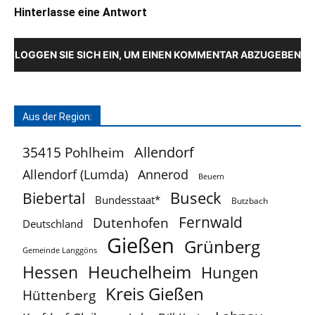
Hinterlasse eine Antwort
LOGGEN SIE SICH EIN, UM EINEN KOMMENTAR ABZUGEBEN
Aus der Region:
Allendorf
35415 Pohlheim
Allendorf (Lumda)
Annerod
Beuern
Buseck
Biebertal
Bundesstaat*
Butzbach
Fernwald
Dutenhofen
Deutschland
Gießen
Grünberg
Gemeinde Langgöns
Heuchelheim
Hessen
Hungen
Kreis Gießen
Hüttenberg