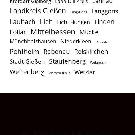
Lahnau
Krofdorf-Gleiberg
Lahn-Dill-Kreis
Landkreis Gießen
Langgöns
Lang-Göns
Lich
Laubach
Linden
Lich. Hungen
Mittelhessen
Lollar
Mücke
Münchholzhausen
Niederkleen
Oberkleen
Pohlheim
Reiskirchen
Rabenau
Staufenberg
Stadt Gießen
Weltmusik
Wettenberg
Wetzlar
Wetteraukreis
Das Nachrichtenportal der Gießener Zeitung.