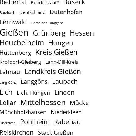
Buseck
Biebertal
Bundesstaat*
Dutenhofen
Deutschland
Butzbach
Fernwald
Gemeinde Langgöns
Gießen
Grünberg
Hessen
Heuchelheim
Hungen
Kreis Gießen
Hüttenberg
Krofdorf-Gleiberg
Lahn-Dill-Kreis
Landkreis Gießen
Lahnau
Laubach
Langgöns
Lang-Göns
Lich
Linden
Lich. Hungen
Mittelhessen
Lollar
Mücke
Münchholzhausen
Niederkleen
Pohlheim
Rabenau
Oberkleen
Reiskirchen
Stadt Gießen