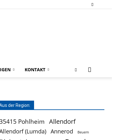
IGEN
KONTAKT
Aus der Region:
Allendorf
35415 Pohlheim
Allendorf (Lumda)
Annerod
Beuern