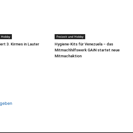
d Hobby
Freizeit und Hobby
iert 3. Kirmes in Lauter
Hygiene-Kits für Venezuela – das
Mitmachhilfswerk GAiN startet neue
Mitmachaktion
ugeben