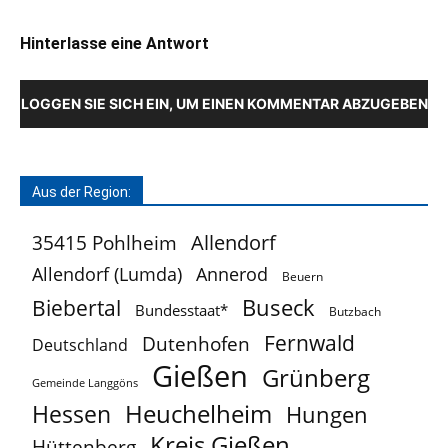
Hinterlasse eine Antwort
LOGGEN SIE SICH EIN, UM EINEN KOMMENTAR ABZUGEBEN
Aus der Region:
Allendorf
35415 Pohlheim
Allendorf (Lumda)
Annerod
Beuern
Buseck
Biebertal
Bundesstaat*
Butzbach
Fernwald
Dutenhofen
Deutschland
Gießen
Grünberg
Gemeinde Langgöns
Heuchelheim
Hessen
Hungen
Kreis Gießen
Hüttenberg