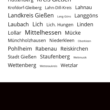
Lahnau
Krofdorf-Gleiberg
Lahn-Dill-Kreis
Landkreis Gießen
Langgöns
Lang-Göns
Lich
Laubach
Linden
Lich. Hungen
Mittelhessen
Lollar
Mücke
Münchholzhausen
Niederkleen
Oberkleen
Pohlheim
Reiskirchen
Rabenau
Staufenberg
Stadt Gießen
Weltmusik
Wettenberg
Wetzlar
Wetteraukreis