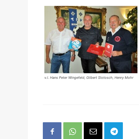
v.l. Hans Peter Wingefeld, Gilbert Slotosch, Henry Mohr