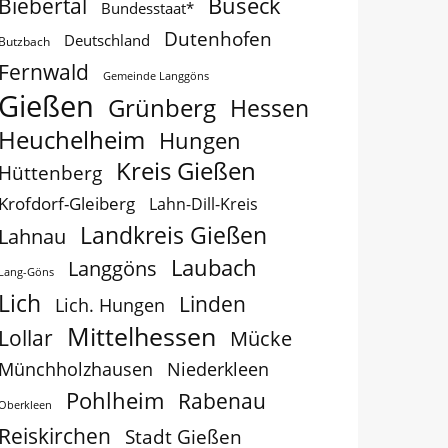
Buseck
Biebertal
Bundesstaat*
Dutenhofen
Deutschland
Butzbach
Fernwald
Gemeinde Langgöns
Gießen
Grünberg
Hessen
Heuchelheim
Hungen
Kreis Gießen
Hüttenberg
Krofdorf-Gleiberg
Lahn-Dill-Kreis
Landkreis Gießen
Lahnau
Laubach
Langgöns
Lang-Göns
Lich
Linden
Lich. Hungen
Mittelhessen
Lollar
Mücke
Münchholzhausen
Niederkleen
Pohlheim
Rabenau
Oberkleen
Reiskirchen
Stadt Gießen