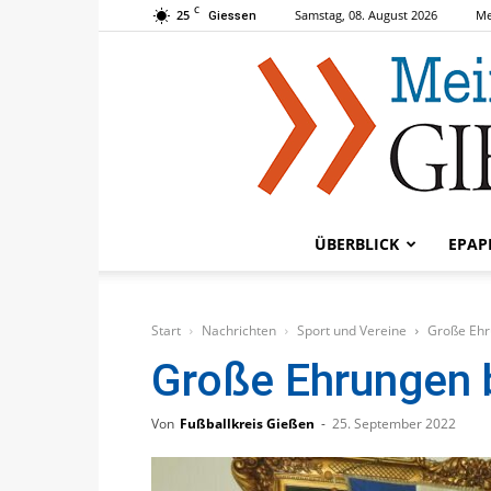
C
25
Samstag, 08. August 2026
Me
Giessen
ÜBERBLICK
EPAP
Start
Nachrichten
Sport und Vereine
Große Ehr
Große Ehrungen
Von
Fußballkreis Gießen
-
25. September 2022