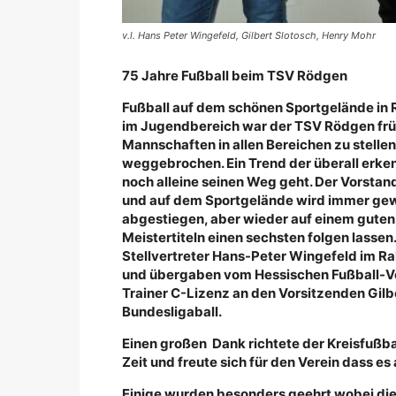
v.l. Hans Peter Wingefeld, Gilbert Slotosch, Henry Mohr
75 Jahre Fußball beim TSV Rödgen
Fußball auf dem schönen Sportgelände in 
im Jugendbereich war der TSV Rödgen früh
Mannschaften in allen Bereichen zu stelle
weggebrochen. Ein Trend der überall erken
noch alleine seinen Weg geht. Der Vorstand
und auf dem Sportgelände wird immer gewer
abgestiegen, aber wieder auf einem guten 
Meistertiteln einen sechsten folgen lasse
Stellvertreter Hans-Peter Wingefeld im R
und übergaben vom Hessischen Fußball-Ver
Trainer C-Lizenz an den Vorsitzenden Gilb
Bundesligaball.
Einen großen Dank richtete der Kreisfußbal
Zeit und freute sich für den Verein dass es
Einige wurden besonders geehrt wobei di