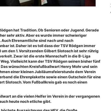
Rödgen hat Tradition. Ob Senioren oder Jugend. Gerade
er sehr aktiv. Aber es wurde immer schwieriger
n. Auch Ehrenamtliche sind nach und nach
nbar ist.
Daher ist es toll dass der TSV Rödgen immer
 um den 1. Vorsitzenden Gilbert Slotosch ist sehr rührig
kelt. Zwar ist die erste Mannschaft in die B-Liga
Weg. Vielleicht kann der TSV Rödgen seinen bisher fünf
n. Das wünschten Kreisfußballwart Henry Mohr und sein
ahmen einer kleinen Jubiläumsfeierstunde dem Verein
band die Ehrenplakette sowie einen Gutschein für eine
ert Slotosch. Vom Fußballkreis gab es noch einen
lwart an die vielen Helfer im Verein in der vergangenen
 auch heute noch etliche gibt.
e höchste Auszeichnung des HFV, die Große