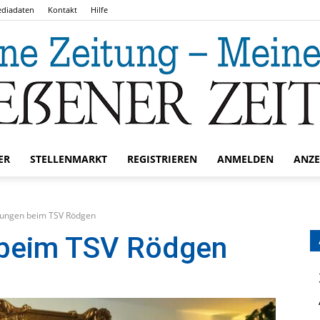
diadaten
Kontakt
Hilfe
ER
STELLENMARKT
REGISTRIEREN
ANMELDEN
ANZE
Gießener
ungen beim TSV Rödgen
 beim TSV Rödgen
Zeitung