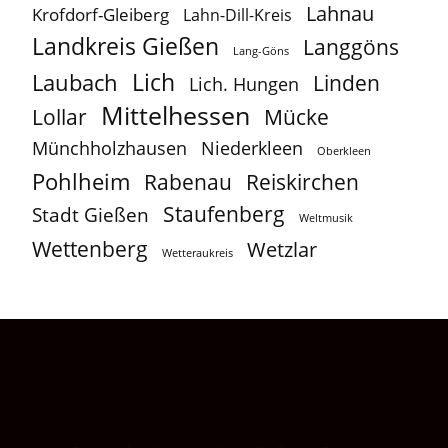
Lahnau
Krofdorf-Gleiberg
Lahn-Dill-Kreis
Landkreis Gießen
Langgöns
Lang-Göns
Lich
Laubach
Linden
Lich. Hungen
Mittelhessen
Lollar
Mücke
Münchholzhausen
Niederkleen
Oberkleen
Pohlheim
Reiskirchen
Rabenau
Staufenberg
Stadt Gießen
Weltmusik
Wettenberg
Wetzlar
Wetteraukreis