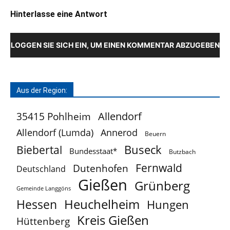
Hinterlasse eine Antwort
LOGGEN SIE SICH EIN, UM EINEN KOMMENTAR ABZUGEBEN
Aus der Region:
Allendorf
35415 Pohlheim
Allendorf (Lumda)
Annerod
Beuern
Buseck
Biebertal
Bundesstaat*
Butzbach
Fernwald
Dutenhofen
Deutschland
Gießen
Grünberg
Gemeinde Langgöns
Heuchelheim
Hessen
Hungen
Kreis Gießen
Hüttenberg