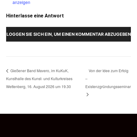
anzeigen
Hinterlasse eine Antwort
LOGGEN SIE SICH EIN, UM EINEN KOMMENTAR ABZUGEBEN
Gießener Band Mavero, im KuKuK,
Von der Idee zum Erfolg
Kunsthalle des Kunst- und Kulturkreises
–
Wettenberg, 16. August 2026 um 19.30
Existenzgründungsseminar