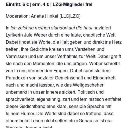
Eintritt: 6 € | erm. 4 € | LZG-Mitglieder frei
Moderation: Anette Hinkel (LLG|LZG)
In
ich zeichne meinen standort auf die haut
navigiert
Lyrikerin Jule Weber durch eine laute, chaotische Welt.
Dabei findet sie Worte, die Halt geben und direkt ins Herz
treffen. Ihre Gedichte kreisen ums Verstehen und
Vermissen und um unser Verhältnis zur Welt. Dabei greift
sie nach den Momenten, die uns prägen. Weber schreibt
von in uns brennenden Fragen. Dabei spürt sie dem
Paradoxon von sozialer Gemeinschaft und Einsamkeit
nach und macht fassbar, wie das Weltgeschehen
unbemerkt in unser Inneres sickert. Politisch und
sprachverliebt, eigensinnig, zart und feministisch entfaltet
dieser Gedichtband eine klare, sensible Sprache mit
feinem Humor. Die Worte sind dabei so treffend, dass
einem beim Lesen nicht selten ein »Genau so ist es«
über die Lippen rutscht.