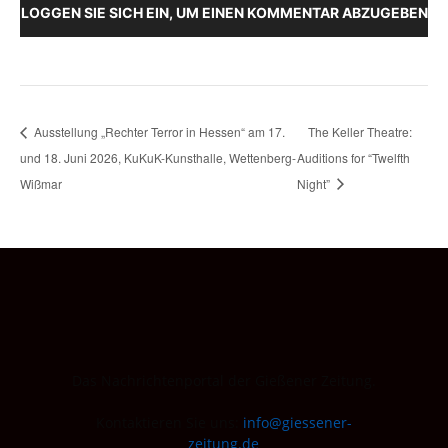
LOGGEN SIE SICH EIN, UM EINEN KOMMENTAR ABZUGEBEN
Ausstellung „Rechter Terror in Hessen“ am 17.
The Keller Theatre:
und 18. Juni 2026, KuKuK-Kunsthalle, Wettenberg-
Auditions for “Twelfth
Wißmar
Night”
Das Nachrichtenportal der Gießener Zeitung.
Kontaktieren Sie uns:
info@giessener-
zeitung.de