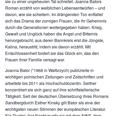
sie zu einer ungeheuren Tat schreitet. Joanna Bators
Roman erzählt von weiblichen Lebensentwürfen – und
davon, wie sie scheitern. Im drängenden Ton entfaltet
sich das Drama der zornigen Frauen, die ihr Geheimnis
durch die Generationen weitergegeben haben. Krieg,
Gewalt und Unglück haben die Angst und Bitternis
hervorgebracht, aus deren Bannkreis erst die Jüngste,
Kalina, heraustritt, indem sie davon erzählt. Mit
Entschlossenheit fordert sie das Glück ein, das den
Frauen ihrer Familie versagt war.
Joanna Bator (*1968 in Wałbrzych) publizierte in
wichtigen polnischen Zeitungen und Zeitschriften und
arbeitete bis 2011 als Hochschuldozentin. Seither
konzentriert sie sich ganz auf ihre schriftstellerische
Tätigkeit. Seit der deutschen Übersetzung ihres Romans
Sandberg
durch Esther Kinsky gilt Bator als eine der
wichtigsten neuen Stimmen der europäischen Literatur.
Für
Dunkel, fast Nacht
wurde sie mit dem
NIKE
, dem