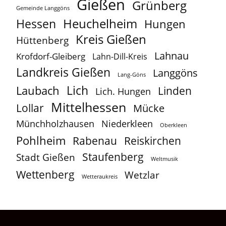
Gießen
Grünberg
Gemeinde Langgöns
Heuchelheim
Hessen
Hungen
Kreis Gießen
Hüttenberg
Lahnau
Krofdorf-Gleiberg
Lahn-Dill-Kreis
Landkreis Gießen
Langgöns
Lang-Göns
Lich
Laubach
Linden
Lich. Hungen
Mittelhessen
Lollar
Mücke
Münchholzhausen
Niederkleen
Oberkleen
Pohlheim
Reiskirchen
Rabenau
Staufenberg
Stadt Gießen
Weltmusik
Wettenberg
Wetzlar
Wetteraukreis