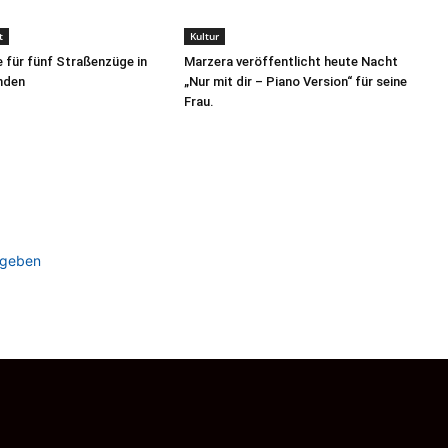
t
Kultur
 für fünf Straßenzüge in
Marzera veröffentlicht heute Nacht
nden
„Nur mit dir – Piano Version“ für seine
Frau.
ugeben