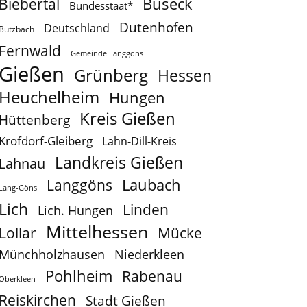
Buseck
Biebertal
Bundesstaat*
Dutenhofen
Deutschland
Butzbach
Fernwald
Gemeinde Langgöns
Gießen
Grünberg
Hessen
Heuchelheim
Hungen
Kreis Gießen
Hüttenberg
Krofdorf-Gleiberg
Lahn-Dill-Kreis
Landkreis Gießen
Lahnau
Laubach
Langgöns
Lang-Göns
Lich
Linden
Lich. Hungen
Mittelhessen
Lollar
Mücke
Münchholzhausen
Niederkleen
Pohlheim
Rabenau
Oberkleen
Reiskirchen
Stadt Gießen