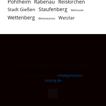
Pohlheim
Reiskirchen
Rabenau
Staufenberg
Stadt Gießen
Weltmusik
Wettenberg
Wetzlar
Wetteraukreis
Das Nachrichtenportal der Gießener Zeitung.
Kontaktieren Sie uns:
info@giessener-
zeitung.de