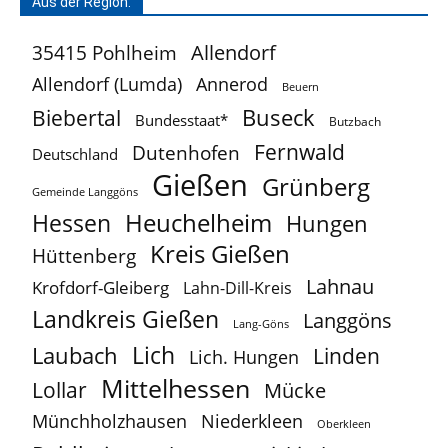
Aus der Region:
Allendorf
35415 Pohlheim
Allendorf (Lumda)
Annerod
Beuern
Buseck
Biebertal
Bundesstaat*
Butzbach
Fernwald
Dutenhofen
Deutschland
Gießen
Grünberg
Gemeinde Langgöns
Heuchelheim
Hessen
Hungen
Kreis Gießen
Hüttenberg
Lahnau
Krofdorf-Gleiberg
Lahn-Dill-Kreis
Landkreis Gießen
Langgöns
Lang-Göns
Lich
Laubach
Linden
Lich. Hungen
Mittelhessen
Lollar
Mücke
Münchholzhausen
Niederkleen
Oberkleen