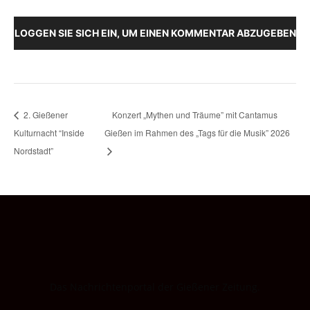
LOGGEN SIE SICH EIN, UM EINEN KOMMENTAR ABZUGEBEN
2. Gießener
Konzert „Mythen und Träume” mit Cantamus
Kulturnacht “Inside
Gießen im Rahmen des „Tags für die Musik” 2026
Nordstadt”
Das Nachrichtenportal der Gießener Zeitung.