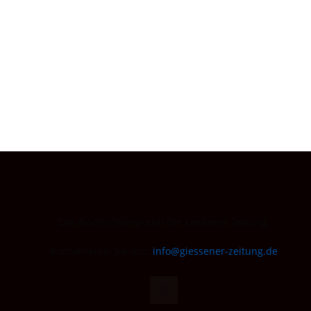
Nachricht
re
Das Nachrichtenportal der Gießener Zeitung.
Kontaktieren Sie uns:
info@giessener-zeitung.de