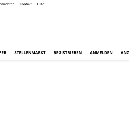
ediadaten
Kontakt
Hilfe
Gießener
PER
STELLENMARKT
REGISTRIEREN
ANMELDEN
ANZ
Zeitung
a Herrmann