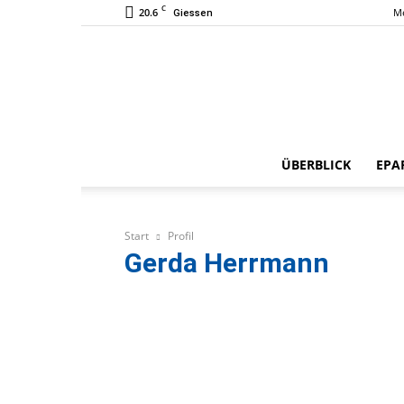
C
20.6
M
Giessen
ÜBERBLICK
EPA
Start
Profil
Gerda Herrmann
Gerd