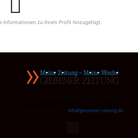
e Informationen zu ihrem Profil hinzugefügt.
Das Nachrichtenportal der Gießener Zeitung.
Kontaktieren Sie uns:
info@giessener-zeitung.de