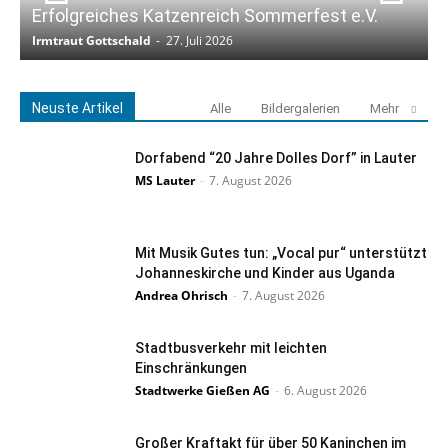
Erfolgreiches Katzenreich Sommerfest e.V.
K
Irmtraut Gottschald
-
27. Juli 2026
I
Neuste Artikel
Alle
Bildergalerien
Mehr
Dorfabend “20 Jahre Dolles Dorf” in Lauter
MS Lauter
-
7. August 2026
Mit Musik Gutes tun: „Vocal pur“ unterstützt
Johanneskirche und Kinder aus Uganda
Andrea Ohrisch
-
7. August 2026
Stadtbusverkehr mit leichten
Einschränkungen
Stadtwerke Gießen AG
-
6. August 2026
Großer Kraftakt für über 50 Kaninchen im