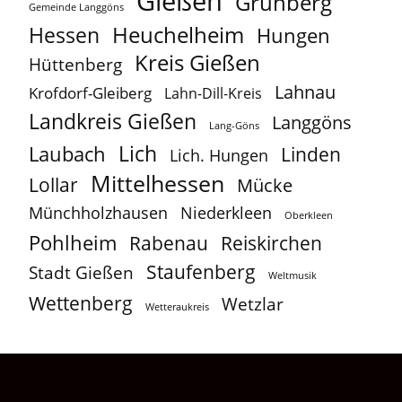
Gießen
Grünberg
Gemeinde Langgöns
Heuchelheim
Hessen
Hungen
Kreis Gießen
Hüttenberg
Lahnau
Krofdorf-Gleiberg
Lahn-Dill-Kreis
Landkreis Gießen
Langgöns
Lang-Göns
Lich
Laubach
Linden
Lich. Hungen
Mittelhessen
Lollar
Mücke
Münchholzhausen
Niederkleen
Oberkleen
Pohlheim
Reiskirchen
Rabenau
Staufenberg
Stadt Gießen
Weltmusik
Wettenberg
Wetzlar
Wetteraukreis