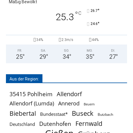
Mäßig Bewölkt
°
26.7
°
C
25.3
°
24.6
34%
2.3m/s
44%
FR.
SA.
SO.
MO.
DI.
25
°
29
°
34
°
35
°
27
°
Aus der Region:
Allendorf
35415 Pohlheim
Allendorf (Lumda)
Annerod
Beuern
Buseck
Biebertal
Bundesstaat*
Butzbach
Fernwald
Dutenhofen
Deutschland