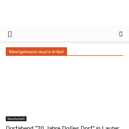
Gießener
Meistgelesene neuste Artikel
Zeitung
Gesellschaft
Dorfabend “20 Jahre Dolles Dorf” in Lauter