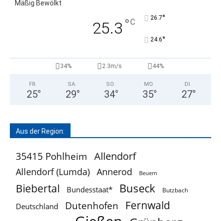
Mäßig Bewölkt
°
26.7
°
C
25.3
°
24.6
34%
2.3m/s
44%
FR.
SA.
SO.
MO.
DI.
25
°
29
°
34
°
35
°
27
°
Aus der Region:
Allendorf
35415 Pohlheim
Allendorf (Lumda)
Annerod
Beuern
Buseck
Biebertal
Bundesstaat*
Butzbach
Fernwald
Dutenhofen
Deutschland