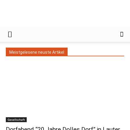
Gießener
Meistgelesene neuste Artikel
Zeitung
Gesellschaft
Dorfabend “20 Jahre Dolles Dorf” in Lauter