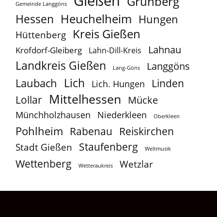
Gießen
Grünberg
Gemeinde Langgöns
Heuchelheim
Hessen
Hungen
Kreis Gießen
Hüttenberg
Lahnau
Krofdorf-Gleiberg
Lahn-Dill-Kreis
Landkreis Gießen
Langgöns
Lang-Göns
Lich
Laubach
Linden
Lich. Hungen
Mittelhessen
Lollar
Mücke
Münchholzhausen
Niederkleen
Oberkleen
Pohlheim
Reiskirchen
Rabenau
Staufenberg
Stadt Gießen
Weltmusik
Wettenberg
Wetzlar
Wetteraukreis