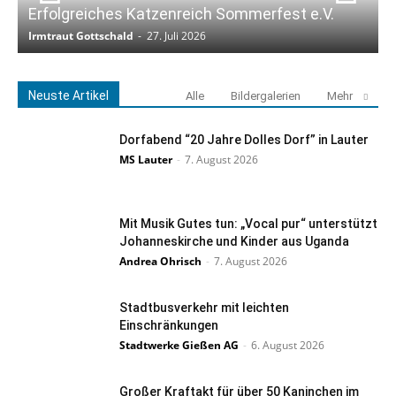
Erfolgreiches Katzenreich Sommerfest e.V.
K
Irmtraut Gottschald
-
27. Juli 2026
I
Neuste Artikel
Alle
Bildergalerien
Mehr
Dorfabend “20 Jahre Dolles Dorf” in Lauter
MS Lauter
-
7. August 2026
Mit Musik Gutes tun: „Vocal pur“ unterstützt
Johanneskirche und Kinder aus Uganda
Andrea Ohrisch
-
7. August 2026
Stadtbusverkehr mit leichten
Einschränkungen
Stadtwerke Gießen AG
-
6. August 2026
Großer Kraftakt für über 50 Kaninchen im