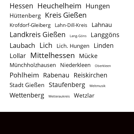
Heuchelheim
Hessen
Hungen
Kreis Gießen
Hüttenberg
Lahnau
Krofdorf-Gleiberg
Lahn-Dill-Kreis
Landkreis Gießen
Langgöns
Lang-Göns
Lich
Laubach
Linden
Lich. Hungen
Mittelhessen
Lollar
Mücke
Münchholzhausen
Niederkleen
Oberkleen
Pohlheim
Reiskirchen
Rabenau
Staufenberg
Stadt Gießen
Weltmusik
Wettenberg
Wetzlar
Wetteraukreis