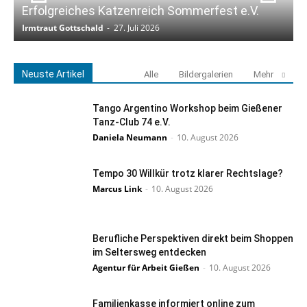
Erfolgreiches Katzenreich Sommerfest e.V.
K
Irmtraut Gottschald
-
27. Juli 2026
I
Neuste Artikel
Alle
Bildergalerien
Mehr
Tango Argentino Workshop beim Gießener
Tanz-Club 74 e.V.
Daniela Neumann
-
10. August 2026
Tempo 30 Willkür trotz klarer Rechtslage?
Marcus Link
-
10. August 2026
Berufliche Perspektiven direkt beim Shoppen
im Seltersweg entdecken
Agentur für Arbeit Gießen
-
10. August 2026
Familienkasse informiert online zum