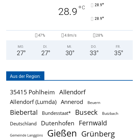
°
28.9
°
C
28.9
°
28.9
47%
4.8m/s
28%
MO.
DI.
MI.
DO.
FR.
27
°
27
°
30
°
33
°
35
°
Aus der Region:
Allendorf
35415 Pohlheim
Allendorf (Lumda)
Annerod
Beuern
Buseck
Biebertal
Bundesstaat*
Butzbach
Fernwald
Dutenhofen
Deutschland
Gießen
Grünberg
Gemeinde Langgöns