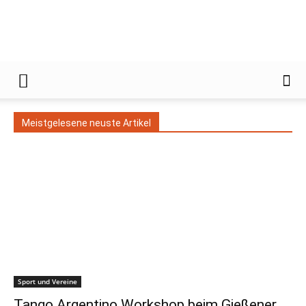
Gießener
Meistgelesene neuste Artikel
Zeitung
Sport und Vereine
Tango Argentino Workshop beim Gießener