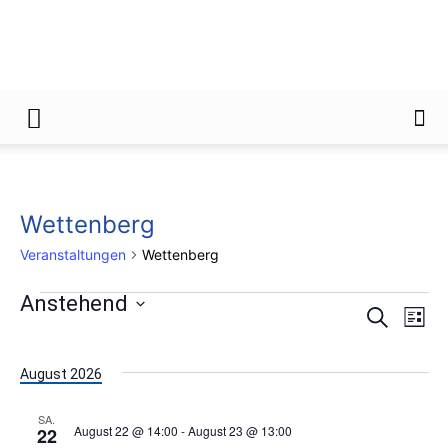
Gießener
Zeitung
Wettenberg
Veranstaltungen
Wettenberg
Anstehend
Veranstaltungen
Ver
Verans
Suche
Liste
Ans
Datum
Suche
wählen.
Nav
August 2026
und
SA.
Ansich
August 22 @ 14:00
-
August 23 @ 13:00
22