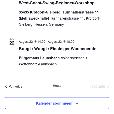
West-Coast-Swing-Beginner-Workshop
Naviga
35435 Krofdorf-Gleiberg, Turnhallenstrasse 11
(Mehrzweckhalle)
Turnhallenstrasse 11, Krofdorf-
Gleiberg, Hessen, Germany
SA.
August 22 @ 14:00
-
August 23 @ 18:00
22
Boogie-Woogie-Einsteiger Wochenende
Bürgerhaus Launsbach
Volpertstriesch 1,
Wettenberg-Launsbach
Heute
Nächste
Veranstaltungen
Vorherige
Veransta
Kalender abonnieren